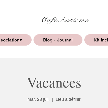
CaféAutisme
ssociation▾
Blog - Journal
Kit inc
Vacances
mar. 28 juil.
  |  
Lieu à définir