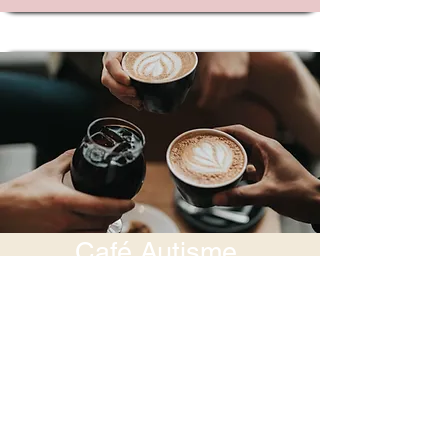
Café Autisme
Un groupe de parole chaque mardi à
partir de 18h30 au Bear's House et
chaque jeudi au C
anithé
à partir de
18h30 pour les adultes avec un
TSA.
Nous vous proposons aussi un
rendez-vous l
es lundis de 20h à 22h, les