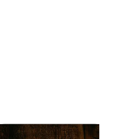
site pour vous soutenir, VOUS
parents, personne TSA, proches de
personnes TSA.
Pour partager nos solutions, nos
astuces, nos joies, et nos peines.
Nous souhaitons faire de cette
association un lien entre nous tous,
une chaîne de l’espoir pour nos trésors
pour qui nous nous battons chaque
jour.
Alors, rejoignez-nous, car ensemble
nous sommes plus forts.