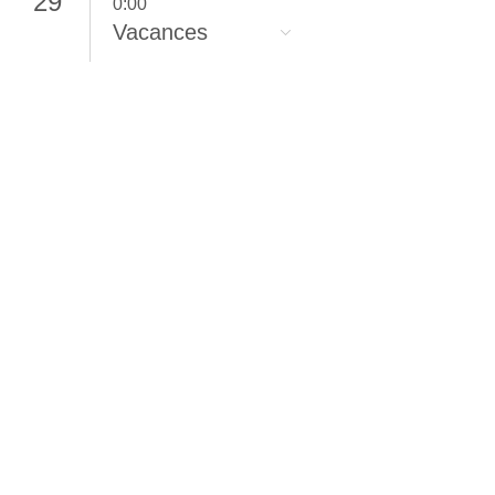
29
0:00
Vacances
30
0:00
Vacances
31
0:00
Vacances
Les différents lieux
Rencontre du mardi pour les adultes TSA