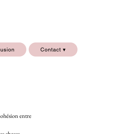
lusion
Contact ▾
cohésion entre
es choses.