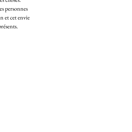
res personnes
n et cet envie
présents.