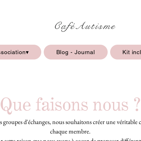
CaféAutisme
ssociation▾
Blog - Journal
Kit inc
Que faisons nous ?
s groupes d'échanges, nous souhaitons créer une véritable 
chaque membre.
r cette raison que nous avons à coeur de proposer différent