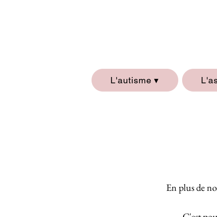
L'autisme ▾
L'a
En plus de no
C'est pou