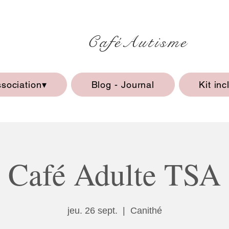
CaféAutisme
ssociation▾
Blog - Journal
Kit inc
Café Adulte TSA
jeu. 26 sept.
  |  
Canithé