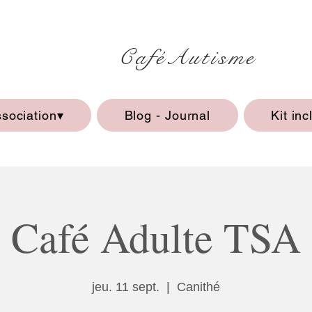
CaféAutisme
ssociation▾
Blog - Journal
Kit inc
Café Adulte TSA
jeu. 11 sept.
  |  
Canithé