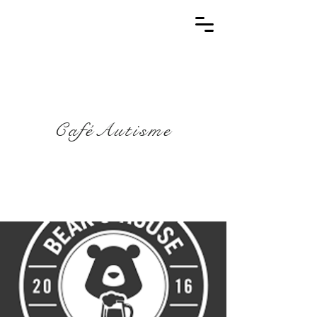
CaféAutisme