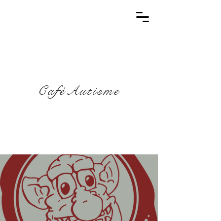
CaféAutisme