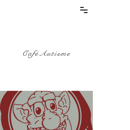
CaféAutisme