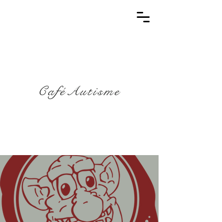
CaféAutisme