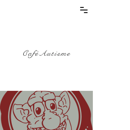
CaféAutisme