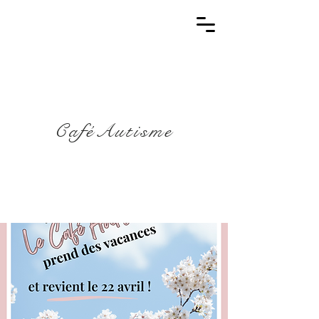
CaféAutisme