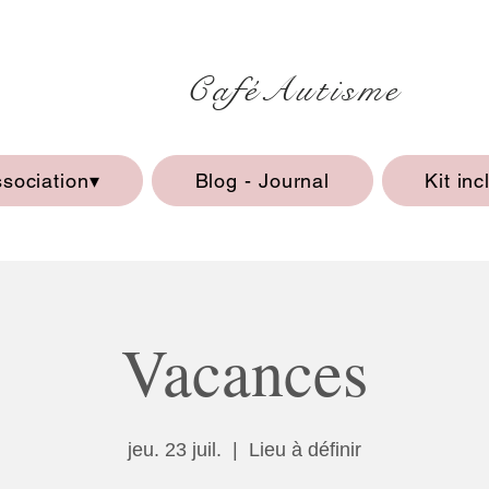
CaféAutisme
ssociation▾
Blog - Journal
Kit inc
Vacances
jeu. 23 juil.
  |  
Lieu à définir