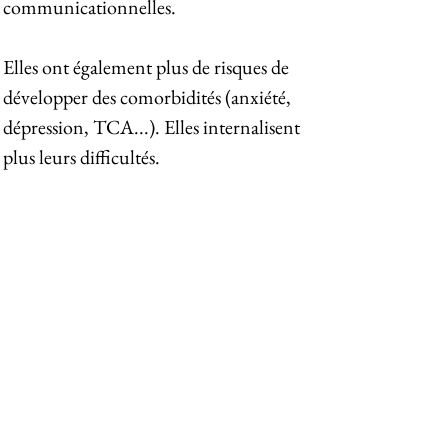
communicationnelles.
Elles ont également plus de risques de
développer des comorbidités (anxiété,
dépression, TCA...). Elles internalisent
plus leurs difficultés.
Les tests diagnostiques (ADI-R, ADOS-
2) étant réalisés par des hommes et pour
les garçons, elles sont plus souvent
diagnostiquées tardivement, ou
subissent une errance diagnostique. Il y
a d’autres tests qui permettent d’établir
un pré-diagnostic pour détecter une
suspicion. Le diagnostic sera posé par