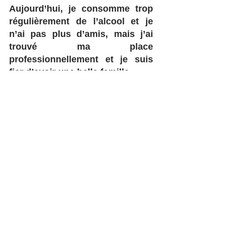
Aujourd’hui, je consomme trop 
régulièrement de l’alcool et je 
n’ai pas plus d’amis, mais j’ai 
trouvé ma place 
professionnellement et je suis 
fier d’avoir une belle famille. 
L’avenir et les nombreux 
combats et changements sont 
encore et toujours une très 
grande source d’angoisse et de 
stress incontrôlable. L’âge 
avançant, je souffre d’une 
grande fatigabilité et malgré 
l’envie, j’ai peur du temps qu’il 
me reste.
Conclusion