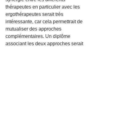
thérapeutes en particulier avec les 
ergothérapeutes serait très 
intéressante, car cela permettrait de 
mutualiser des approches 
complémentaires. Un diplôme 
associant les deux approches serait 
une évolution logique et bénéfique 
pour les patients.
Finalement, trouver un emploi en tant 
que psychomotricien s’avère plus facile 
dans les grandes villes où de multiples 
structures existent. En milieu rural, les 
psychomotriciens travaillent plutôt en 
libéral. Dans le futur, Vinciane aimerait 
finir son cursus de psychologie jusqu’à 
l’obtention d’un master et elle aimerait 
développer une formation, propre à son 