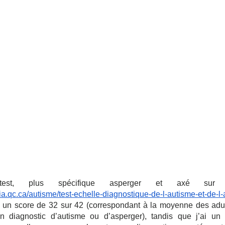
st, plus spécifique asperger et axé sur les
.qc.ca/autisme/test-echelle-diagnostique-de-l-autisme-et-de-l
nt un score de 32 sur 42 (correspondant à la moyenne des adult
 diagnostic d’autisme ou d’asperger), tandis que j’ai un pe