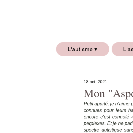
L'autisme ▾
L'a
18 oct. 2021
Mon "Asper
Petit aparté, je n’aime
connues pour leurs hau
encore c’est connoté « 
perplexes. Et je ne par
spectre autistique san