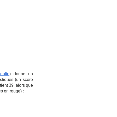
adulte
) donne un 
stiques (un score 
ient 39, alors que 
és en rouge) :