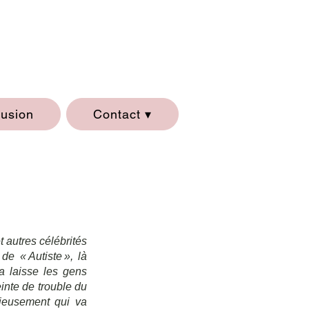
lusion
Contact ▾
 autres célébrités 
e « Autiste », là 
a laisse les gens 
inte de trouble du 
rieusement qui va 