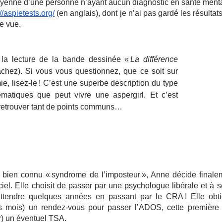
oyenne d’une personne n’ayant aucun diagnostic en santé menta
://aspietests.org/
 (en anglais), dont je n’ai pas gardé les résultat
e vue. 
 la lecture de la bande dessinée « 
La différence 
achez). Si vous vous questionnez, que ce soit sur 
 lisez-le ! C’est une superbe description du type 
matiques que peut vivre une aspergirl. Et c’est 
retrouver tant de points communs…
 bien connu « syndrome de l’imposteur », Anne décide finalem
iel. Elle choisit de passer par une psychologue libérale et à ses
attendre quelques années en passant par le CRA ! Elle obtie
s mois) un rendez-vous pour passer l’ADOS, cette première 
r) un éventuel TSA. 