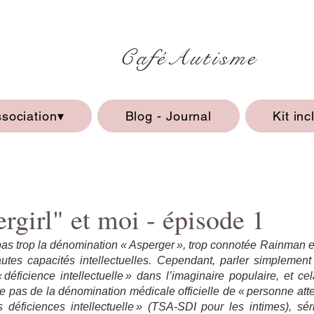
CaféAutisme
ssociation▾
Blog - Journal
Kit inc
girl" et moi - épisode 1
 pas trop la dénomination « Asperger », trop connotée Rainman et
tes capacités intellectuelles. Cependant, parler simplement d
déficience intellectuelle » dans l’imaginaire populaire, et cel
le pas de la dénomination médicale officielle de « personne atte
s déficiences intellectuelle » (TSA-SDI pour les intimes), sé