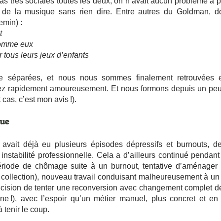
 très sociales toutes les deux, on n’avait aucun problème à pa
 de la musique sans rien dire. Entre autres du Goldman, d
emin) :
t
 comme eux
tous leurs jeux d’enfants
e séparées, et nous nous sommes finalement retrouvées e
ez rapidement amoureusement. Et nous formons depuis un peu 
cas, c’est mon avis !).
que
avait déjà eu plusieurs épisodes dépressifs et burnouts, d
e instabilité professionnelle. Cela a d’ailleurs continué pendant
riode de chômage suite à un burnout, tentative d’aménager s
 collection), nouveau travail conduisant malheureusement à un
cision de tenter une reconversion avec changement complet de
enne !), avec l’espoir qu’un métier manuel, plus concret et en
à tenir le coup.