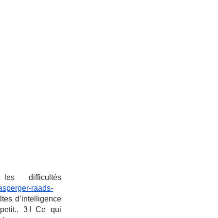
 difficultés 
-asperger-raads-
es d’intelligence 
tit.. 3 ! Ce qui 