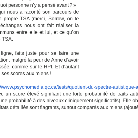
uoi personne n’y a pensé avant ? »
ui nous a raconté son parcours de 
 propre TSA (merci, Sorrow, on te 
échanges nous ont fait réaliser la 
muns entre elle et lui, et ce qu’on 
e TSA. 
igne, faits juste pour se faire une 
ation, malgré la peur de Anne d’avoir 
ssée, comme sur le HPI. Et d’autant 
ses scores aux miens ! 
://www.psychomedia.qc.ca/tests/quotient-du-spectre-autistique-
c un score élevé signifiant une forte probabilité de traits auti
ne probabilité à des niveaux cliniquement significatifs). Elle obt
ltats détaillés sont flagrants, surtout comparés aux miens (ajout