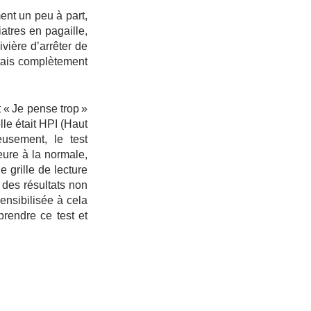
ent un peu à part, 
tres en pagaille, 
vière d’arrêter de 
ntais complètement 
« Je pense trop » 
le était HPI (Haut 
usement, le test 
ure à la normale, 
grille de lecture 
 des résultats non 
nsibilisée à cela 
rendre ce test et 