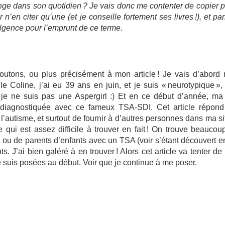
longe dans son quotidien ? Je vais donc me contenter de copier p
en citer qu’une (et je conseille fortement ses livres !), et parl
lgence pour l’emprunt de ce terme.
tons, ou plus précisément à mon article ! Je vais d’abord m
e Coline, j’ai eu 39 ans en juin, et je suis « neurotypique »,
e je ne suis pas une Aspergirl :) Et en ce début d’année, m
 diagnostiquée avec ce fameux TSA-SDI. Cet article répon
 l’autisme, et surtout de fournir à d’autres personnes dans ma sit
e qui est assez difficile à trouver en fait ! On trouve beauco
 ou de parents d’enfants avec un TSA (voir s’étant découvert 
. J’ai bien galéré à en trouver ! Alors cet article va tenter de
 suis posées au début. Voir que je continue à me poser.