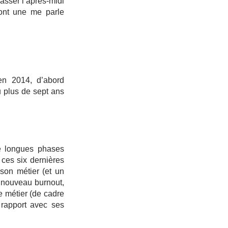
sser l’après-midi 
ont une me parle 
n 2014, d’abord 
plus de sept ans 
e longues phases 
 ces six dernières 
on métier (et un 
 nouveau burnout, 
 métier (de cadre 
 rapport avec ses 