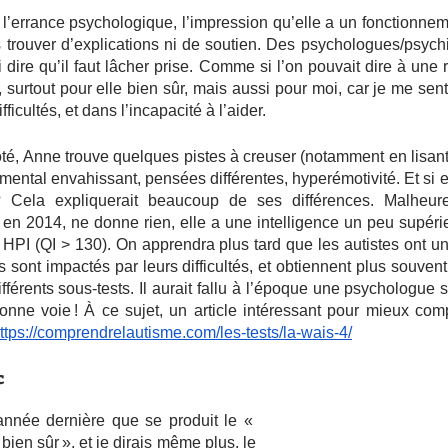
, l’errance psychologique, l’impression qu’elle a un fonctionnem
trouver d’explications ni de soutien. Des psychologues/psychia
 dire qu’il faut lâcher prise. Comme si l’on pouvait dire à une ri
nt, surtout pour elle bien sûr, mais aussi pour moi, car je me se
ficultés, et dans l’incapacité à l’aider.
é, Anne trouve quelques pistes à creuser (notamment en lisant 
: mental envahissant, pensées différentes, hyperémotivité. Et si el
l) ? Cela expliquerait beaucoup de ses différences. Malheure
en 2014, ne donne rien, elle a une intelligence un peu supérie
HPI (QI > 130). On apprendra plus tard que les autistes ont une 
ls sont impactés par leurs difficultés, et obtiennent plus souvent
érents sous-tests. Il aurait fallu à l’époque une psychologue se
onne voie ! À ce sujet, un article intéressant pour mieux comp
ttps://comprendrelautisme.com/les-tests/la-wais-4/
c
année dernière que se produit le « 
 bien sûr », et je dirais même plus, le 