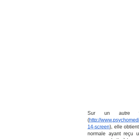
Sur un autre te
(
http://www.psychomedia
14-screen
), elle obtie
normale ayant reçu un