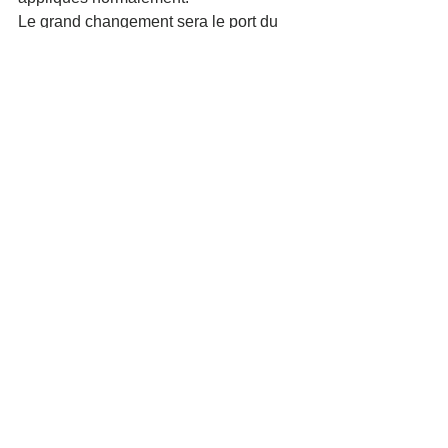
Le grand changement sera le port du 
masque obligatoire à partir de 6 ans et 
non plus 11 ans.
Si vous avez des questions, n’hésitez 
pas à contacter l’un de nos numéros de 
permanences inscrits sur la page 
d’accueil ou sur notre page contact. 
Ou rendez-vous 
ICI
Voir tout
Posts similaires