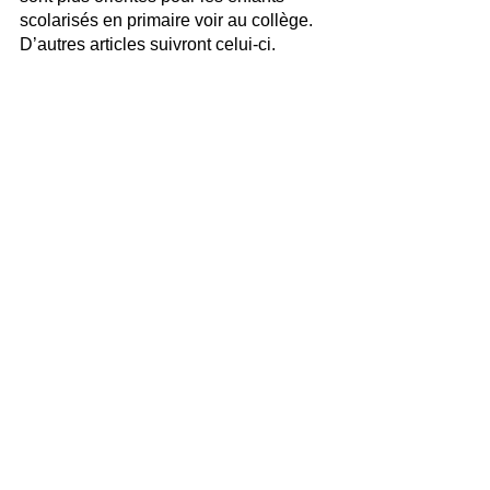
scolarisés en primaire voir au collège. 
D’autres articles suivront celui-ci.
Le premier site est une mine 
d’informations et d’outils 
impressionnants, il peut vous aider sur 
beaucoup de sujets.
www.apprendre-reviser-memoriser.fr